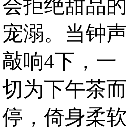
会拒绝甜品的
宠溺。当钟声
敲响4下，一
切为下午茶而
停，倚身柔软