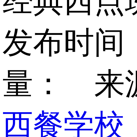
经典西点
发布时间：2
量：
来
西餐学校