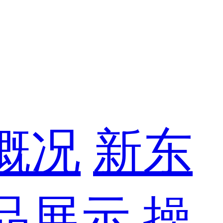
概况
新东
品展示
操