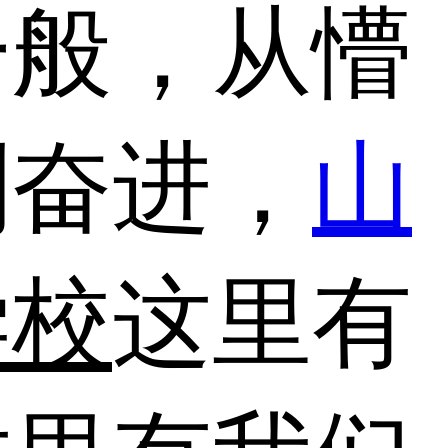
一般，从懵
到奋进，
山
学校
这里有