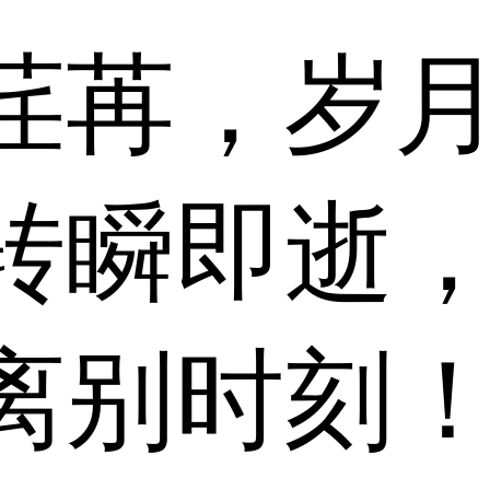
苒，岁月
转瞬即逝
离别时刻