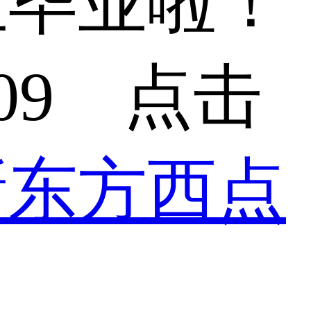
生毕业啦！
-09 点击
新东方西点