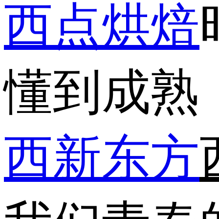
西点
烘焙
懂到成熟
西新东方