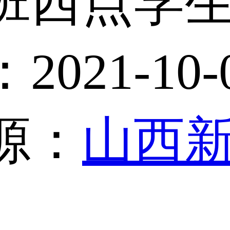
班西点学
021-10
源：
山西