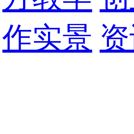
作实景
资