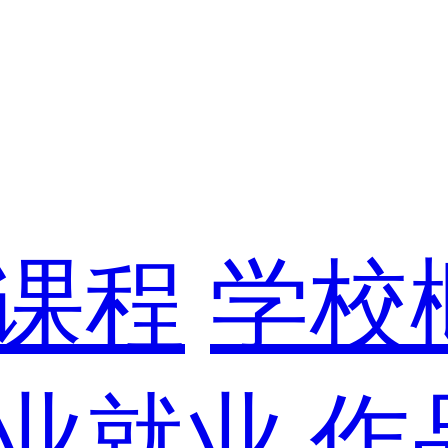
课程
学校
业就业
作