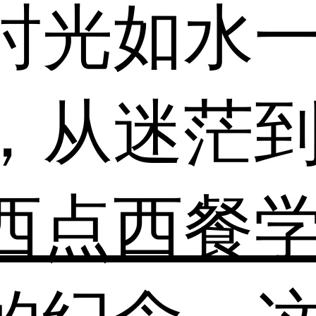
时光如水
，从迷茫
西点西餐