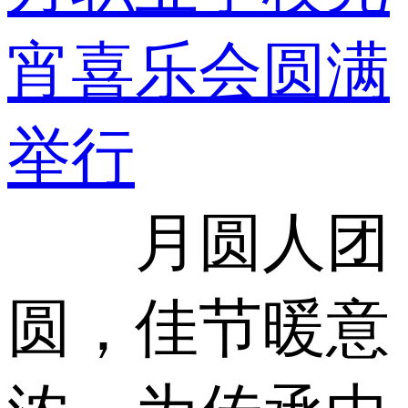
宵喜乐会圆满
举行
月圆人团
圆，佳节暖意