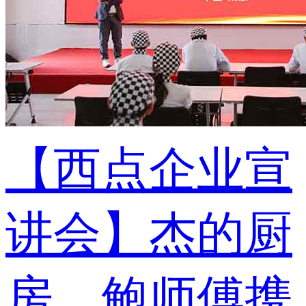
【西点企业宣
讲会】杰的厨
房、鲍师傅携